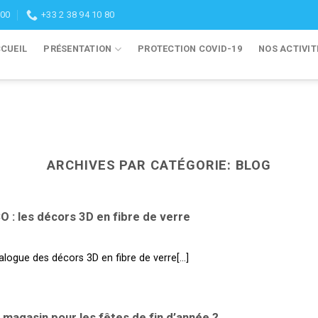
:00
+33 2 38 94 10 80
CUEIL
PRÉSENTATION
PROTECTION COVID-19
NOS ACTIVIT
ARCHIVES PAR CATÉGORIE:
BLOG
: les décors 3D en fibre de verre
logue des décors 3D en fibre de verre[...]
agasin pour les fêtes de fin d’année ?