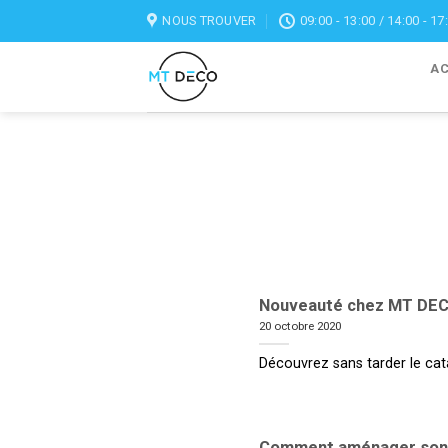
Skip
NOUS TROUVER
09:00 - 13:00 / 14:00 - 17
to
content
AC
Nouveauté chez MT DECO 
20 octobre 2020
Découvrez sans tarder le cata
Comment aménager son m