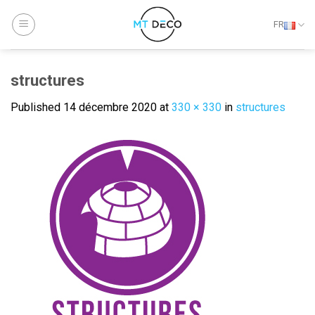
Skip
to
FR
content
structures
Published
14 décembre 2020
at
330 × 330
in
structures