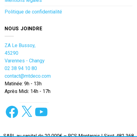
Mentions légales
Politique de confidentialité
NOUS JOINDRE
ZA Le Bussoy,
45290
Varennes - Changy
02 38 94 10 80
contact@mtdeco.com
Matinée: 9h - 13h
Après Midi: 14h - 17h
Facebook
X
YouTube
SARL au capital de 20 000€ – RCS Montargis | Siret: 482 368