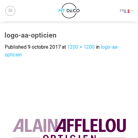
Skip
to
FR
content
logo-aa-opticien
Published
9 octobre 2017
at
1200 × 1200
in
logo-aa-
opticien