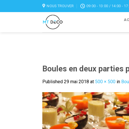
Skip
NOUS TROUVER
09:00 - 13:00 / 14:00 - 17
to
content
AC
Boules en deux parties p
Published
29 mai 2018
at
500 × 500
in
Bou